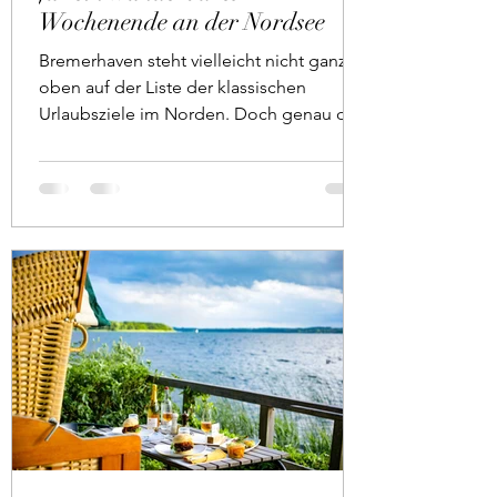
Wochenende an der Nordsee
Bremerhaven steht vielleicht nicht ganz
oben auf der Liste der klassischen
Urlaubsziele im Norden. Doch genau das
macht die Stadt für uns so spannend. Wir
sind für ein Wochenende nach
Bremerhaven gefahren und wurden mit
ganz viel maritimem Flair, tollen
Erlebnissen, einer guten Portion frischer
Seeluft und einer Menge sehr lieber
Menschen überrascht. Und ja, auch der
Wind hat uns herzlich begrüßt.