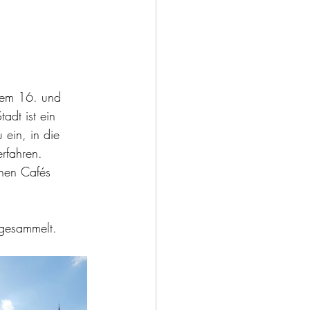
dem 16. und
adt ist ein 
 ein, in die 
erfahren.
inen Cafés 
 
 gesammelt. 