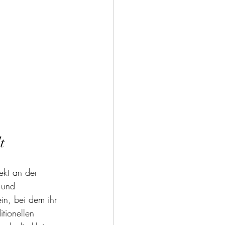
t
ekt an der 
 und 
in, bei dem ihr 
tionellen 