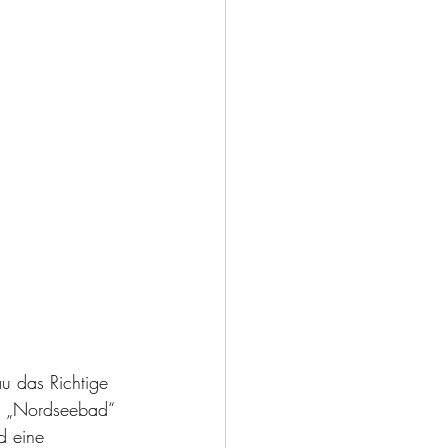
au das Richtige 
ls „Nordseebad“  
d eine 