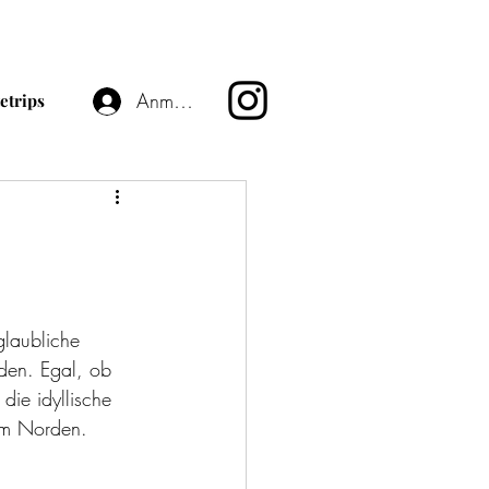
Anmelden
etrips
glaubliche 
den. Egal, ob 
 die idyllische 
 im Norden. 